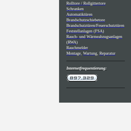
Rolltore / Rollgittertore
Schranken
Automatiktüren
Brandschutzschiebetore
Brandschutztüren/Feuerschutztüren
Feststellanlagen (FSA)
Rauch- und Wärmeabzugsanlagen
(RWA)
Rauchmelder
Montage,
Wartung,
Reparatur
Internetfrequentierung: