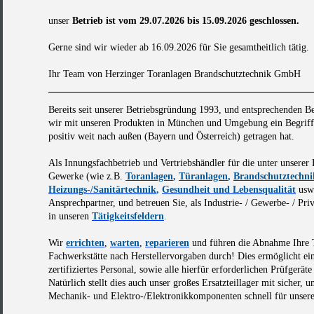
unser
Betrieb ist vom 29.07.2026 bis 15.09.2026 geschlossen.
Gerne sind wir wieder ab 16.09.2026 für Sie gesamtheitlich tätig.
Ihr Team von Herzinger Toranlagen Brandschutztechnik GmbH
Bereits seit unserer Betriebsgründung 1993, und entsprechenden B
wir mit unseren Produkten in München und Umgebung ein Begriff, 
positiv weit nach außen (Bayern und Österreich) getragen hat.
Als Innungsfachbetrieb und Vertriebshändler für die unter unserer
Gewerke (wie z.B.
Toranlagen
,
Türanlagen
,
Brandschutztechni
Heizungs-/Sanitärtechnik
,
Gesundheit und Lebensqualität
usw.
Ansprechpartner, und betreuen Sie, als Industrie- / Gewerbe- / Pr
in unseren
Tätigkeitsfeldern
.
Wir
errichten
,
warten
,
reparieren
und führen die Abnahme Ihre T
Fachwerkstätte nach Herstellervorgaben durch! Dies ermöglicht ein
zertifiziertes Personal, sowie alle hierfür erforderlichen Prüfgerä
Natürlich stellt dies auch unser großes Ersatzteillager mit sicher,
Mechanik- und Elektro-/Elektronikkomponenten schnell für unser