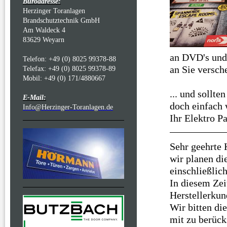
Büroadresse:
Herzinger Toranlagen
Brandschutztechnik GmbH
Am Waldeck 4
83629 Weyarn
an DVD's und 
Telefon: +49 (0) 8025 99378-88
an Sie versch
Telefax: +49 (0) 8025 99378-89
Mobil: +49 (0) 171/4880667
... und sollte
E-Mail:
doch einfach 
Info@Herzinger-Toranlagen.de
Ihr Elektro P
Sehr geehrte 
wir planen di
einschließlic
In diesem Zei
Herstellerkun
Wir bitten di
mit zu berück