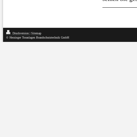
Druckversion
|
Sitemap
© Herzinger Toranlagen Brandschutztechnik GmbH