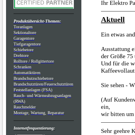
Ihr Elektro P
Aktuell
Produktübersicht-Themen:
Toranlagen
Sektionaltore
Ein etwas and
Garagentore
Tiefgaragentore
Ausstattung e
Schiebetore
der Größe 75 
Drehtore
Rolltore / Rollgittertore
Und für die w
Schranken
Kaffeevollaut
Automatiktüren
Brandschutzschiebetore
Sie sehen - WI
Brandschutztüren/Feuerschutztüren
Feststellanlagen (FSA)
Rauch- und Wärmeabzugsanlagen
(Auf Kundenwu
(RWA)
ein,
Rauchmelder
Montage,
Wartung,
Reparatur
wir bitten um
Internetfrequentierung:
Sehr geehre 