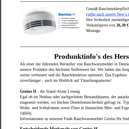
Gemäß Rauchmelderpflic
(
siehe auch unsere New's 
Ihre Sicherheit zuständig
Verkaufspreis von
26,30 €
Montage.
Produnktinfo's des Herst
Als einer der führenden Hersteller von Rauchwarnmelder in Deutsc
unserer Produkte den höchsten Stellenwert bei. Wir haben das Ans
weiter verbessert und die Rauchdetektion optimiert. Das Ergebnis:
zuverlässiger - auch im Hinblick auf Täuschungsalarme!
Genius H
- die Stand-Alone Lösung
Egal ob im Neubau oder nachgerüstete Bestandsbauten, der autarke
eingesetzt werden, wo höchste Detektionssicherheit gefragt ist. Typ
Wohn- und Schlafräume sowie Flure in klassischen Miet- und E
14604).
Informationen zu unserem Funk-Rauchwarnmelder Genius Hx fin
Entscheidende Merkmale von Genius H