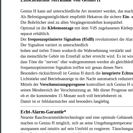
Genius H kann auf unterschiedliche Art montiert werden, das mach
Als Befestigungsmöglichkeit empfiehlt Hekatron die sichere
Ein- 
Die Bohrlöcher sind zu allen Vorgängermodellen kompatibel.
Optional ist die
Klebemontage
mit dem VdS zugelassenen Klebepa
separat erhältlich.
Der
frequenzoptimierte Signalton (85dB)
revolutioniert die Al
Der Signalton variiert in unterschiedlich
hohen und tiefen Tönen wodurch die Wahrnehmung verstärkt und
das menschliche Gehör im Ernstfall sicher erreicht wird. Es ist wis
dass Töne die "nerven" eher wahrgenommen werden als gleichble
frequenzoptimierten Signalton treffen wir genau diesen Nerv.
Besonders rücksichtsvoll ist Genius H durch die
integrierte Echtz
Lichtstärke und Betriebsanzeige in der Nacht automatisch reduzier
Mittels der
Verschmutzungsprognose
kontrolliert sich Genius H s
seinen Messbereich der Verschmutzung an. Mit dieser Prognose stel
ob er die kommenden 15 Monate noch voll betriebsbereit ist.
Damit ist er fehlalarmsicher und besonders langlebig.
Echt-Alarm-Garantie*
Neueste Rauchwarnmeldertechnologie und eine optimale Gehäusek
machen es Genius H möglich, sich an seine Umgebungstemperatur
anzupassen und intuitiv auf sein Umfeld zu reagieren. Täuschungs