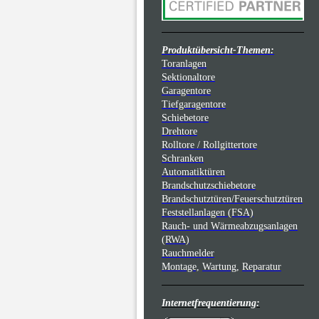
Produktübersicht-Themen:
Toranlagen
Sektionaltore
Garagentore
Tiefgaragentore
Schiebetore
Drehtore
Rolltore / Rollgittertore
Schranken
Automatiktüren
Brandschutzschiebetore
Brandschutztüren/Feuerschutztüren
Feststellanlagen (FSA)
Rauch- und Wärmeabzugsanlagen
(RWA)
Rauchmelder
Montage,
Wartung,
Reparatur
Internetfrequentierung: