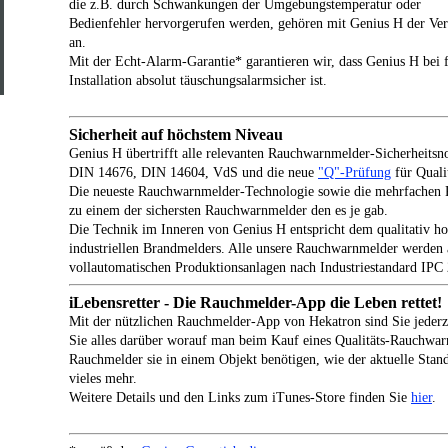
die z.B. durch Schwankungen der Umgebungstemperatur oder
Bedienfehler hervorgerufen werden, gehören mit Genius H der Ve
an.
Mit der Echt-Alarm-Garantie* garantieren wir, dass Genius H bei 
Installation absolut täuschungsalarmsicher ist.
Sicherheit auf höchstem Niveau
Genius H übertrifft alle relevanten Rauchwarnmelder-Sicherheits
DIN 14676, DIN 14604, VdS und die neue
"Q"-Prüfung
für Quali
Die neueste Rauchwarnmelder-Technologie sowie die mehrfachen 
zu einem der sichersten Rauchwarnmelder den es je gab.
Die Technik im Inneren von Genius H entspricht dem qualitativ ho
industriellen Brandmelders. Alle unsere Rauchwarnmelder werden 
vollautomatischen Produktionsanlagen nach Industriestandard IPC 
iLebensretter - Die Rauchmelder-App die Leben rettet!
Mit der nützlichen Rauchmelder-App von Hekatron sind Sie jederze
Sie alles darüber worauf man beim Kauf eines Qualitäts-Rauchwarn
Rauchmelder sie in einem Objekt benötigen, wie der aktuelle Stand
vieles mehr.
Weitere Details und den Links zum iTunes-Store finden Sie
hier
.