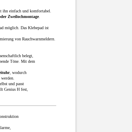
t ihn einfach und komfortabel.
oder Zweilochmontage
.
d möglich. Das Klebepad ist
armierung von Rauchwarnmeldern.
senschaftlich belegt,
ibende Töne. Mit dem
eituhr
, wodurch
t werden.
elbst und passt
lt Genius H fest,
onstruktion
alarme,