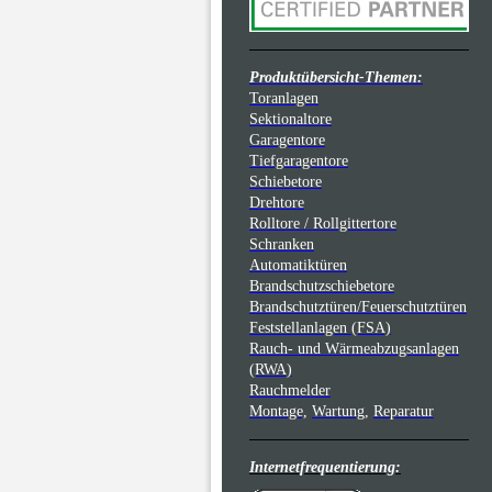
Produktübersicht-Themen:
Toranlagen
Sektionaltore
Garagentore
Tiefgaragentore
Schiebetore
Drehtore
Rolltore / Rollgittertore
Schranken
Automatiktüren
Brandschutzschiebetore
Brandschutztüren/Feuerschutztüren
Feststellanlagen (FSA)
Rauch- und Wärmeabzugsanlagen
(RWA)
Rauchmelder
Montage,
Wartung,
Reparatur
Internetfrequentierung: