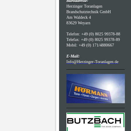
Büroadresse:
Herzinger Toranlagen
Brandschutztechnik GmbH
Am Waldeck 4
83629 Weyarn
Telefon: +49 (0) 8025 99378-88
Telefax: +49 (0) 8025 99378-89
Mobil: +49 (0) 171/4880667
E-Mail:
Info@Herzinger-Toranlagen.de