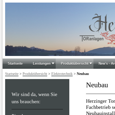
Startseite
Leistungen
Produktübersicht
New's - Ar
Startseite
>
Produktübersicht
>
Elektrotechnik
>
Neubau
Neubau
Wir sind da, wenn Sie
Herzinger To
uns brauchen:
Fachbetrieb 
Neubauinstall