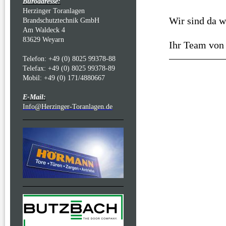
Büroadresse:
Herzinger Toranlagen
Wir sind da w
Brandschutztechnik GmbH
Am Waldeck 4
83629 Weyarn
Ihr Team von
Telefon: +49 (0) 8025 99378-88
Telefax: +49 (0) 8025 99378-89
Mobil: +49 (0) 171/4880667
E-Mail:
Info@Herzinger-Toranlagen.de