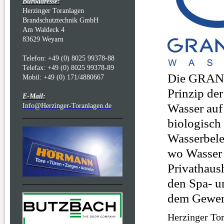
Büroadresse:
Herzinger Toranlagen
Brandschutztechnik GmbH
Am Waldeck 4
83629 Weyarn
Telefon: +49 (0) 8025 99378-88
Telefax: +49 (0) 8025 99378-89
Die GRAND
Mobil: +49 (0) 171/4880667
Prinzip de
E-Mail:
Wasser auf 
Info@Herzinger-Toranlagen.de
biologisch
Wasserbeleb
wo Wasser 
Privathaush
den Spa- u
dem Gewerb
Herzinger To