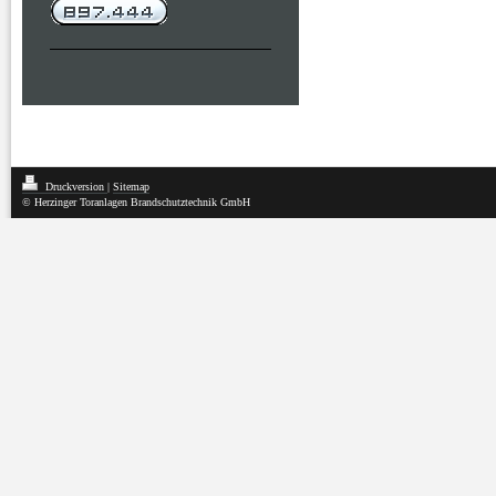
Druckversion
|
Sitemap
© Herzinger Toranlagen Brandschutztechnik GmbH