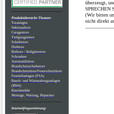
überzeugt, un
SPRECHEN S
(Wir bitten u
Produktübersicht-Themen:
nicht direkt a
Toranlagen
Sektionaltore
Garagentore
Tiefgaragentore
Schiebetore
Drehtore
Rolltore / Rollgittertore
Schranken
Automatiktüren
Brandschutzschiebetore
Brandschutztüren/Feuerschutztüren
Feststellanlagen (FSA)
Rauch- und Wärmeabzugsanlagen
(RWA)
Rauchmelder
Montage,
Wartung,
Reparatur
Internetfrequentierung: