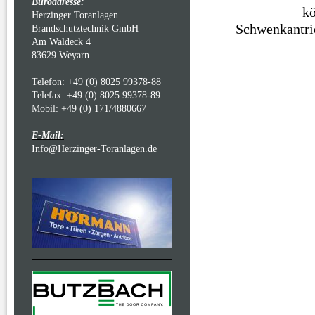
Büroadresse:
kö
Herzinger Toranlagen
Schwenkantri
Brandschutztechnik GmbH
Am Waldeck 4
83629 Weyarn
Telefon: +49 (0) 8025 99378-88
Telefax: +49 (0) 8025 99378-89
Mobil: +49 (0) 171/4880667
E-Mail:
Info@Herzinger-Toranlagen.de