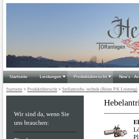
Startseite
Leistungen
Produktübersicht
New's - Ar
Startseite
>
Produktübersicht
>
Stellantriebs- technik (Reine P.K.Leistung)
Hebelantr
Wir sind da, wenn Sie
E
uns brauchen:
Lö
Pl