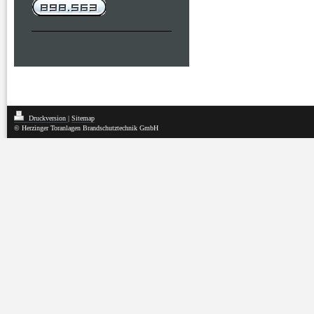
Druckversion
|
Sitemap
© Herzinger Toranlagen Brandschutztechnik GmbH